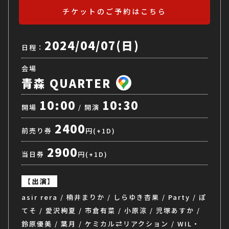
チケットのご予約はこちら
2024/04/07(日)
日程：
会場
青森 QUARTER
10:00
10:30
開場
/ 開演
2400
前売り券
円(+1D)
2900
当日券
円(+1D)
【出演】
asir rera / 楠井まりか / しらゆき杏果 / Party / ぽ
てそ / 愛沢絢夏 / 市倉有菜 / 小原涼 / 児塚あすか /
鈴原優美 / 葉月 / ケミカル⇄リアクション / WIL・