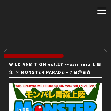
WILD AMBITION vol.27 ～asir rera 1 周
年 × MONSTER PARADE～７日＠青森