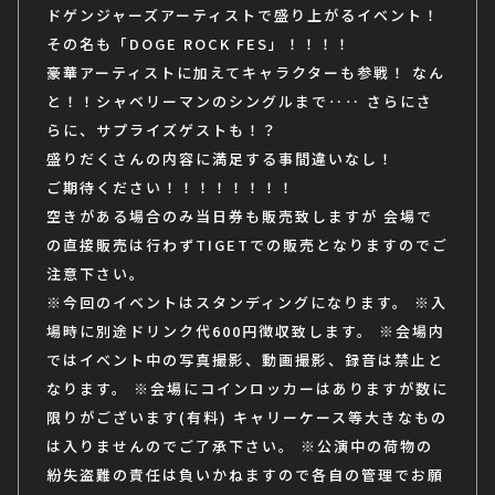
ドゲンジャーズアーティストで盛り上がるイベント！
その名も「DOGE ROCK FES」！！！！
豪華アーティストに加えてキャラクターも参戦！
なん
と！！シャベリーマンのシングルまで‥‥
さらにさ
らに、サプライズゲストも！？
盛りだくさんの内容に満足する事間違いなし！
ご期待ください！！！！！！！！
空きがある場合のみ当日券も販売致しますが
会場で
の直接販売は行わずTIGETでの販売となりますのでご
注意下さい。
※今回のイベントはスタンディングになります。
※入
場時に別途ドリンク代600円徴収致します。
※会場内
ではイベント中の写真撮影、動画撮影、録音は禁止と
なります。
※会場にコインロッカーはありますが数に
限りがございます(有料)
キャリーケース等大きなもの
は入りませんのでご了承下さい。
※公演中の荷物の
紛失盗難の責任は負いかねますので各自の管理でお願