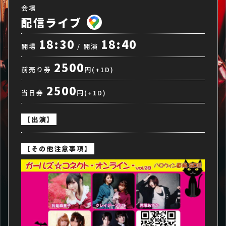
会場
配信ライブ
18:30
18:40
開場
/ 開演
2500
前売り券
円(+1D)
2500
当日券
円(+1D)
【出演】
【その他注意事項】